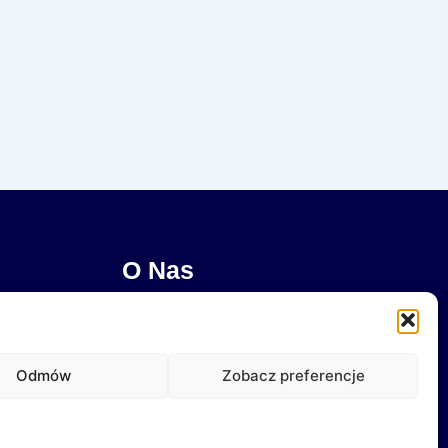
O Nas
Jeśli chcesz pomagać razem z Nami lub masz
pytania, napisz do Nas!
Odmów
Zobacz preferencje
Lokalizacja:
ul. Junikowska 48, 60-163 Poznań
Telefon:
609-210-184