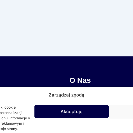
O Nas
Misja
Zarządzaj zgodą
ki cookie i
Partnerzy
Akceptuję
ersonalizacji
uchu. Informacje o
, reklamowym i
swoić Tropik”
cje strony.