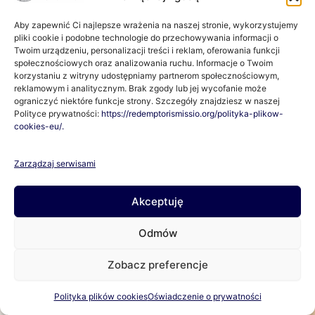
Ukrainy
Aby zapewnić Ci najlepsze wrażenia na naszej stronie, wykorzystujemy
pliki cookie i podobne technologie do przechowywania informacji o
Twoim urządzeniu, personalizacji treści i reklam, oferowania funkcji
społecznościowych oraz analizowania ruchu. Informacje o Twoim
Fundacja Pomocy Humanitarnej „Redemptoris Missio”
korzystaniu z witryny udostępniamy partnerom społecznościowym,
prowadzi działania pomocowe w Ukrainie od pierwszych
reklamowym i analitycznym. Brak zgody lub jej wycofanie może
ograniczyć niektóre funkcje strony. Szczegóły znajdziesz w naszej
tygodni po wybuchu konfliktu. Dnia 4 lipca o […]
Polityce prywatności:
https://redemptorismissio.org/polityka-plikow-
cookies-eu/.
Czytaj więcej >
Zarządzaj serwisami
Akceptuję
Nagroda Stukot’56 dla Fundacji
Redemptoris Missio
Odmów
Zobacz preferencje
Polityka plików cookies
Oświadczenie o prywatności
27 czerwca 2022 roku działalność Fundacji została