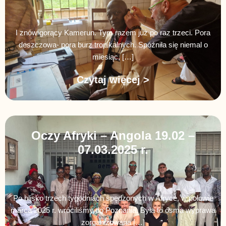
I znów gorący Kamerun. Tym razem już po raz trzeci. Pora
deszczowa- pora burz tropikalnych. Spóźniła się niemal o
miesiąc, […]
Czytaj więcej >
Oczy Afryki – Angola 19.02 –
07.03.2025 r.
Po blisko trzech tygodniach spędzonych w Afryce, w połowie
marca 2025 r. wróciliśmy do Poznania. Była to ósma wyprawa
zorganizowana […]