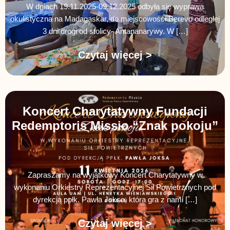
W dniach 19.11.2025-09.12.2025 odbyła się wyprawa
okulistyczna na Madagaskar, do miejscowości Berevo odległej
3 dni drogi od stolicy- Antananarywy. W […]
Czytaj więcej >
Koncert Charytatywny Fundacji
Redemptoris Missio “Znak pokoju”
Zapraszamy na wyjątkowy Koncert Charytatywny w
wykonaniu Orkiestry Reprezentacyjnej Sił Powietrznych pod
dyrekcją ppłk. Pawła Joksa, która gra z nami […]
Czytaj więcej >