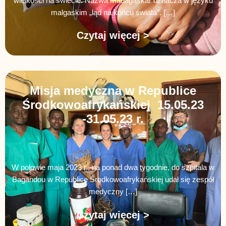
wielkości na świecie. Nazwa Madagaskar oznacza w języku
malgaskim „ląd na końcu świata”. […]
Czytaj więcej >
Misja medyczna w Republice
Środkowoafrykańskiej 15.05.23
-31.05.23 r.
W połowie maja 2023 r., na ponad dwa tygodnie, do szpitala w
Bagandou w Republice Środkowoafrykańskiej udał się zespół
medyczny […]
Czytaj więcej >