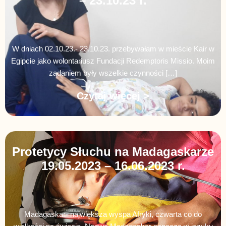
– 23.10.23 r.
W dniach 02.10.23.- 23.10.23. przebywałam w mieście Kair w
Egipcie jako wolontariusz Fundacji Redemptoris Missio. Moim
zadaniem były wszelkie czynności […]
Czytaj więcej >
Protetycy Słuchu na Madagaskarze
19.05.2023 – 16.06.2023 r.
Madagaskar- największa wyspa Afryki, czwarta co do