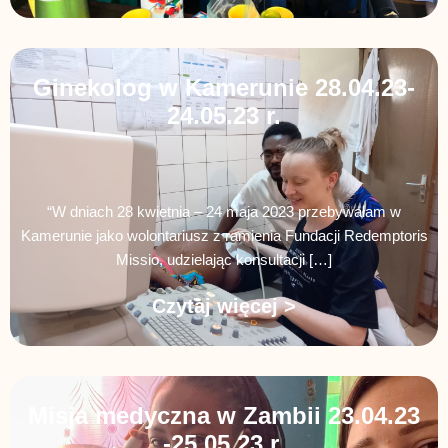
Ginekolog w Kamerunie 28.04.23-
24.05.23 r.
“W dniach 28 kwietnia – 24 maja 2023 przebywałam w
Kamerunie jako wolontariusz z ramienia Fundacji Redemptoris
Missio, udzielając konsultacji […]
Czytaj więcej >
Misja medyczna w Zambii 23.04.23
-25.05.23 r.