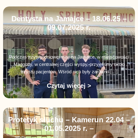
Dentysta na Jamajce – 18.06.25 –
09.07.2025 r.
Podczas trzytygodniowej misji na Jamajce, w miejscowości
Maggotty, w centralnej części wyspy, przyjęliśmy około
trzystu pacjentów. Wśród nich były zarówno […]
Czytaj więcej >
Protetyk słuchu – Kamerun 22.04 –
01.05.2025 r. –