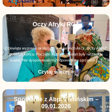
Oczy Afryki RCA
Dziewiąta wyprawa okulistyczna w ramach Akcji „Oczy Afryki”
dobiegła końca. Początki naszych działań były niezwykle
trudne. Nie dysponowaliśmy odpowiednim sprzętem […]
Czytaj więcej >
Spotkanie z Abp. Zielińskim –
09.01.2026