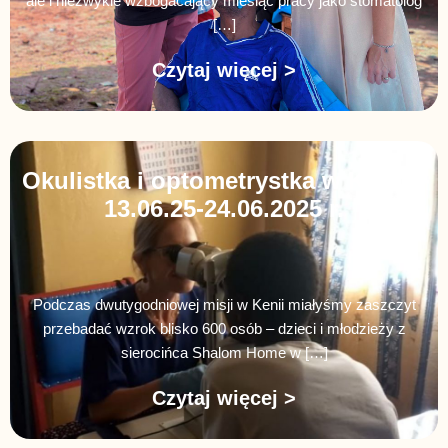
ale i niezwykle wzbogacający miesiąc pracy jako stomatolog
[…]
Czytaj więcej >
Okulistka i optometrystka w Kenii –
13.06.25-24.06.2025 r.
Podczas dwutygodniowej misji w Kenii miałyśmy zaszczyt
przebadać wzrok blisko 600 osób – dzieci i młodzieży z
sierocińca Shalom Home w […]
Czytaj więcej >