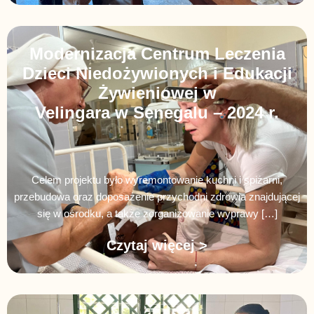
Modernizacja Centrum Leczenia
Dzieci Niedożywionych i Edukacji
Żywieniowej w
Velingara w Senegalu – 2024 r.
Celem projektu było wyremontowanie kuchni i spiżarni,
przebudowa oraz doposażenie przychodni zdrowia znajdującej
się w ośrodku, a także zorganizowanie wyprawy […]
Czytaj więcej >