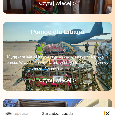
Czytaj więcej >
Pomoc dla Libanu
Mijają dwa lata od tragicznego wybuchu saletry w Bejruckim
porcie. W wybuchu zniszczone zostały strategiczne rezerwy
zboża. Sytuacja w Libanie, […]
Czytaj więcej >
Ósmy transport pomocy dla
Zarządzaj zgodą