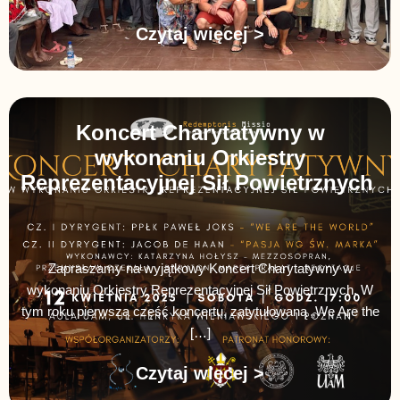
Czytaj więcej >
Koncert Charytatywny w
wykonaniu Orkiestry
Reprezentacyjnej Sił Powietrznych
Zapraszamy na wyjątkowy Koncert Charytatywny w
wykonaniu Orkiestry Reprezentacyjnej Sił Powietrznych. W
tym roku pierwszą część koncertu, zatytułowaną „We Are the
[…]
Czytaj więcej >