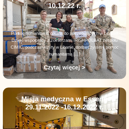
10.12.22 r.
Pomoc humanitarna dotarła do potrzebujących w Libanie!
Dzięki współpracy z żołnierzami IRISHPOLBAT zespołu
CIMIC, podczas wizyty w Libanie, dostarczyliśmy pomoc
humanitarną […]
Czytaj więcej >
Misja medyczna w Esseng
29.11.2022 -16.12.2022 r.