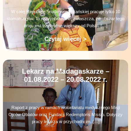
W całej Republice Środkowoafrykańskiej pracuje tylko 10
stomatologów. To niewyobrażalne, zwłaszcza, że obszar tego
kraju jest trzykrotnie większy od Polski. […]
Czytaj więcej >
Lekarz na Madagaskarze –
01.08.2022 – 20.08.2022 r.
Raport z pracy w ramach wolontariatu medycznego Misji
Ojców Oblatów oraz Fundacji Redemptoris Missio. Dotyczy
pracy lekarza w przychodni im. […]