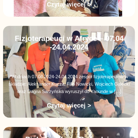
Czytaj więcej >
Fizjoterapeuci w Afryce – 07.04
-24.04.2024
“W dniach 07.04.2024-24.04.2024 zespół fizjoterapeutów w
składzie: Aleksander Kucza, Filip Nowicki, Wojciech Gałecki
oraz Dagna Sarzyńska wyruszył do Yaounde w […]
Czytaj więcej >