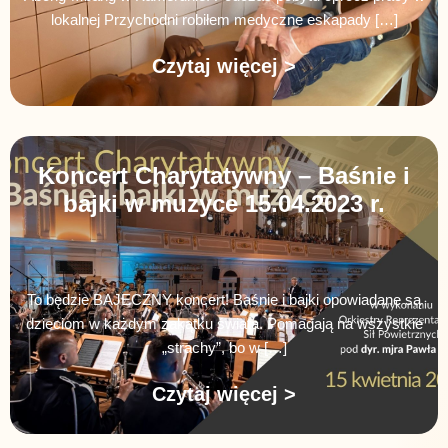
lokalnej Przychodni robiłem medyczne eskapady […]
Czytaj więcej >
Koncert Charytatywny – Baśnie i
bajki w muzyce 15.04.2023 r.
To będzie BAJECZNY koncert! Baśnie i bajki opowiadane są
dzieciom w każdym zakątku świata. Pomagają na wszystkie
„strachy”, bo w […]
Czytaj więcej >