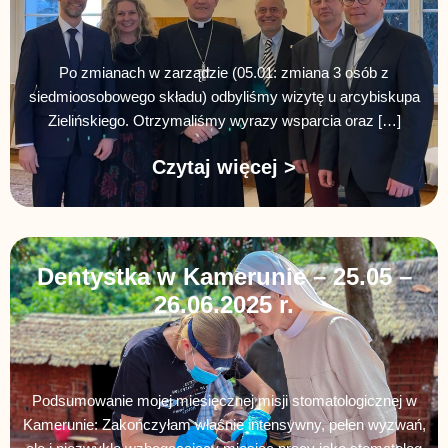
Po zmianach w zarządzie (05.01: zmiana 3 osób z
siedmioosobowego składu) odbyliśmy wizytę u arcybiskupa
Zielińskiego. Otrzymaliśmy wyrazy wsparcia oraz […]
Czytaj więcej >
Dentystka w Kamerunie – 25.05 –
26.06.2025 r.
Podsumowanie mojej miesięcznej misji stomatologicznej w
Kamerunie: Zakończyłam właśnie intensywny, pełen wyzwań,