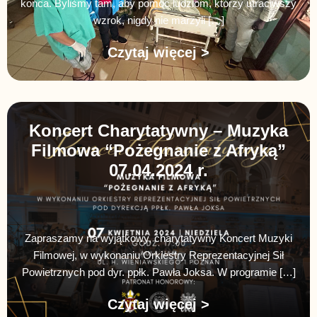
końca. Byliśmy tam, aby pomóc ludziom, którzy utraciwszy
wzrok, nigdy nie marzyli […]
Czytaj więcej >
Koncert Charytatywny – Muzyka
Filmowa “Pożegnanie z Afryką”
07.04.2024 r.
Zapraszamy na wyjątkowy, charytatywny Koncert Muzyki
Filmowej, w wykonaniu Orkiestry Reprezentacyjnej Sił
Powietrznych pod dyr. ppłk. Pawła Joksa. W programie […]
Czytaj więcej >