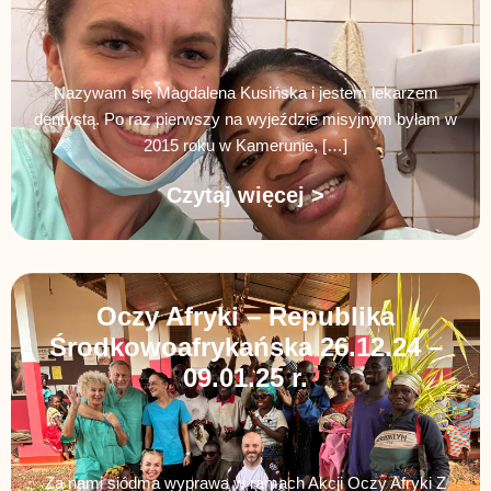
Nazywam się Magdalena Kusińska i jestem lekarzem
dentystą. Po raz pierwszy na wyjeździe misyjnym byłam w
2015 roku w Kamerunie, […]
Czytaj więcej >
Oczy Afryki – Republika
Środkowoafrykańska 26.12.24 –
09.01.25 r.
Za nami siódma wyprawa w ramach Akcji Oczy Afryki Z