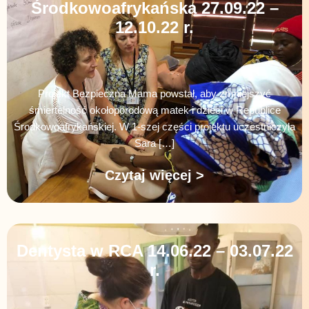
Środkowoafrykańska 27.09.22 –
12.10.22 r.
Projekt Bezpieczna Mama powstał, aby zmniejszyć
śmiertelność okołoporodową matek i dzieci w Republice
Środkowoafrykańskiej. W 1-szej części projektu uczestniczyła
Sara […]
Czytaj więcej >
Dentysta w RCA 14.06.22 – 03.07.22
r.