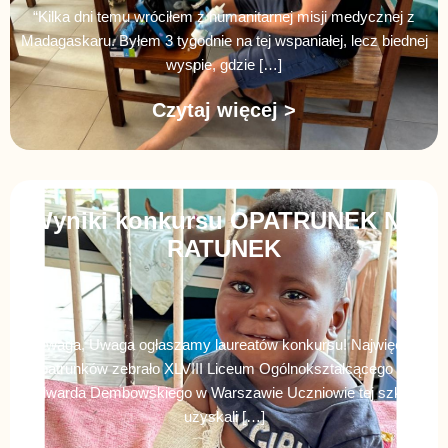
“Kilka dni temu wróciłem z humanitarnej misji medycznej z
Madagaskaru. Byłem 3 tygodnie na tej wspaniałej, lecz biednej
wyspie, gdzie […]
Czytaj więcej >
Wyniki konkursu OPATRUNEK NA
RATUNEK
Uwaga, Uwaga ogłaszamy laureatów konkursu! Najwięcej
opatrunków zebrało XLVIII Liceum Ogólnokształcącego im.
Edwarda Dembowskiego w Warszawie Uczniowie tej szkoły
uzyskali […]