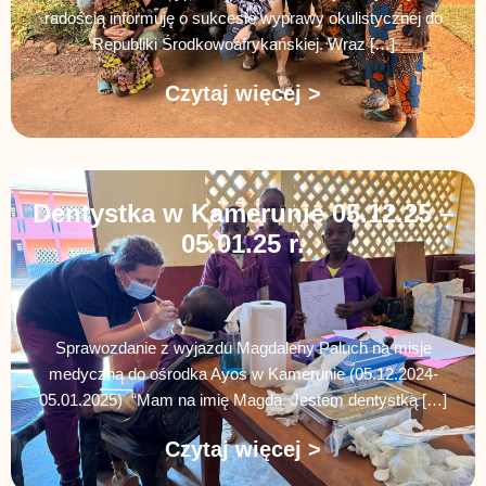
radością informuję o sukcesie wyprawy okulistycznej do
Republiki Środkowoafrykańskiej. Wraz […]
Czytaj więcej >
Dentystka w Kamerunie 05.12.25 –
05.01.25 r.
Sprawozdanie z wyjazdu Magdaleny Paluch na misje
medyczną do ośrodka Ayos w Kamerunie (05.12.2024-
05.01.2025) “Mam na imię Magda. Jestem dentystką […]
Czytaj więcej >