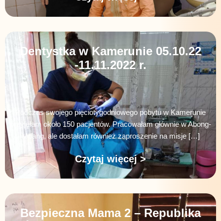
Dentystka w Kamerunie 05.10.22
-11.11.2022 r.
Podczas swojego pięciotygodniowego pobytu w Kamerunie
przyjęłam około 150 pacjentów. Pracowałam głównie w Abong-
Mbang, ale dostałam również zaproszenie na misje […]
Czytaj więcej >
Bezpieczna Mama 2 – Republika