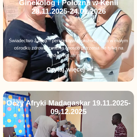
Ginekolog i Położna w Kenii
28.11.2025-24.01.2026
Świadectwo z misji – perspektywa położnej Praca w małym
ośrodku zdrowia zmienia sposób patrzenia nie tylko na
medycynę, ale na […]
Czytaj więcej >
Oczy Afryki Madagaskar 19.11.2025-
09.12.2025