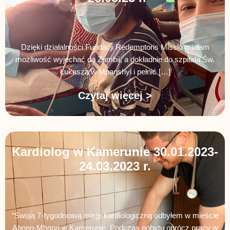
Dzięki działalności Fundacji Redemptoris Missio miałam
możliwość wyjechać do Zambii, a dokładnie do szpitala Św.
Łukasza w Mpanshyi i pełnić […]
Czytaj więcej >
Kardiolog w Kamerunie 30.01.2023-
24.03.2023 r.
“Swoją 7-tygodniową misję kardiologiczną odbyłem w mieście
Abong-Mbang w Kamerunie. Podczas pobytu oprócz pracy w