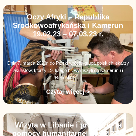
Oczy Afryki – Republika
Środkowoafrykańska i Kamerun
19.02.23 – 07.03.23 r.
Dnia 7. marca 2023r. do Polski wróciła grupa polskich lekarzy
okulistów, którzy 19. lutego br. wyruszyli do Kamerunu i
Republiki […]
Czytaj więcej >
Wizyta w Libanie i przekazanie
pomocy humanitarnej 04.12.22 –