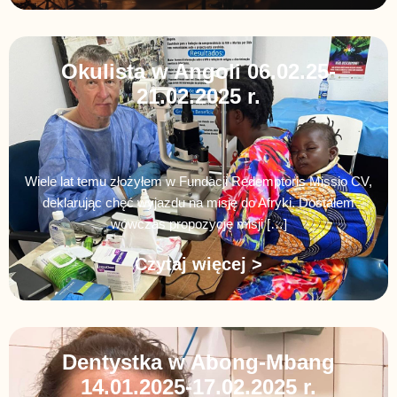
Okulista w Angoli 06.02.25-
21.02.2025 r.
Wiele lat temu złożyłem w Fundacji Redemptoris Missio CV,
deklarując chęć wyjazdu na misję do Afryki. Dostałem
wówczas propozycję misji […]
Czytaj więcej >
Dentystka w Abong-Mbang
14.01.2025-17.02.2025 r.