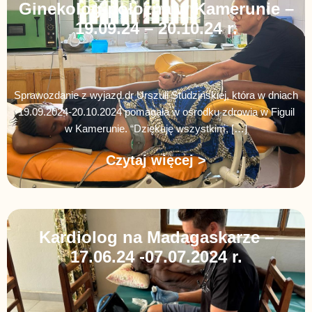
Ginekolog-położna w Kamerunie –
19.09.24 – 20.10.24 r.
Sprawozdanie z wyjazd dr Urszuli Studzińskiej, która w dniach
19.09.2024-20.10.2024 pomagała w ośrodku zdrowia w Figuil
w Kamerunie. “Dziękuję wszystkim, […]
Czytaj więcej >
Kardiolog na Madagaskarze –
17.06.24 -07.07.2024 r.