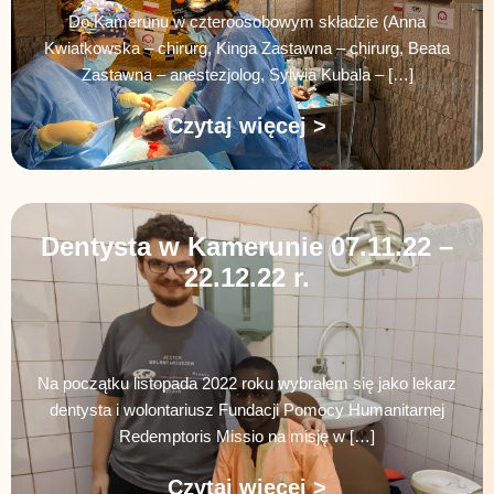
Do Kamerunu w czteroosobowym składzie (Anna
Kwiatkowska – chirurg, Kinga Zastawna – chirurg, Beata
Zastawna – anestezjolog, Sylwia Kubala – […]
Czytaj więcej >
Dentysta w Kamerunie 07.11.22 –
22.12.22 r.
Na początku listopada 2022 roku wybrałem się jako lekarz
dentysta i wolontariusz Fundacji Pomocy Humanitarnej
Redemptoris Missio na misję w […]
Czytaj więcej >