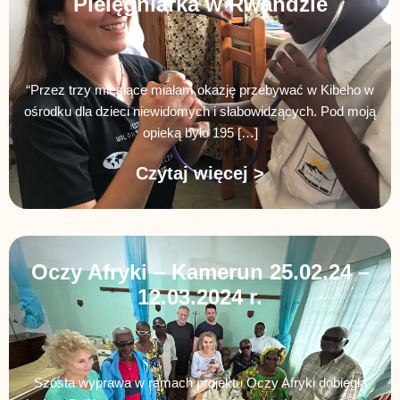
Pielęgniarka w Rwandzie
“Przez trzy miesiące miałam okazję przebywać w Kibeho w
ośrodku dla dzieci niewidomych i słabowidzących. Pod moją
opieką było 195 […]
Czytaj więcej >
Oczy Afryki – Kamerun 25.02.24 –
12.03.2024 r.
Szósta wyprawa w ramach projektu Oczy Afryki dobiegła