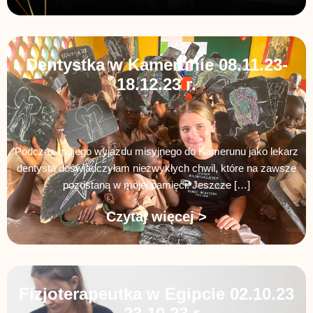
Dentystka w Kamerunie 08.11.23-
18.12.23 r.
Podczas mojego wyjazdu misyjnego do Kamerunu jako lekarz
dentysta doświadczyłam niezwykłych chwil, które na zawsze
pozostaną w mojej pamięci. Jeszcze […]
Czytaj więcej >
Fizjoterapeutka w Egipcie 02.10.23