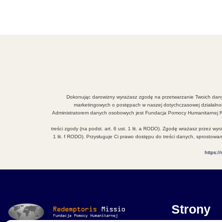
Dokonując darowizny wyrażasz zgodę na przetwarzanie Twoich danyc
marketingowych o postępach w naszej dotychczasowej działalnoś
Administratorem danych osobowych jest Fundacja Pomocy Humanitarnej Re
treści zgody (na podst. art. 6 ust. 1 lit. a RODO). Zgodę wrażasz przez wy
1 lit. f RODO). Przysługuje Ci prawo dostępu do treści danych, sprosto
https:
Strony