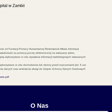
pital w Zambii
nie od Fundacji Pomocy Humanitarnej Redemptoris Missio informacji
 wiadomości za pomocą poczty elektronicznej na wskazany adres.
ędą wykorzystane w celu wysyłania informacji marketingowych wskazanych
 wykorzystane w celu dochodzenia lub obrony przed roszczeniami (art. 6 ust.
szenia danych oraz wniesienia skargi do Urzędu Ochrony Danych Osobowych
sio.pdf
O Nas