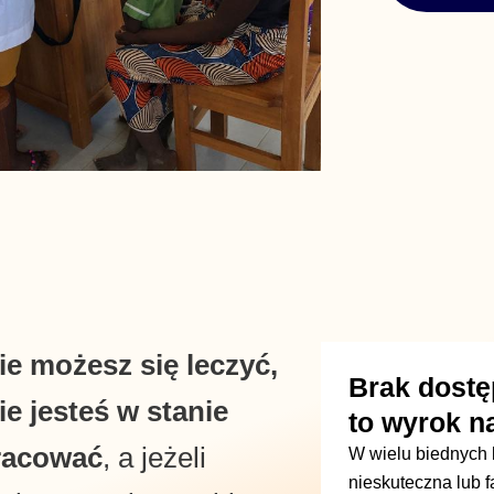
ie możesz się leczyć,
Brak dostę
ie jesteś w stanie
to wyrok na
racować
, a jeżeli
W wielu biednych k
nieskuteczna lub f