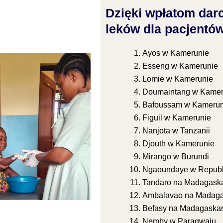
Dzięki wpłatom dar
leków dla pacjentó
Ayos w Kamerunie
Esseng w Kamerunie
Lomie w Kamerunie
Doumaintang w Kamer
Bafoussam w Kamerun
Figuil w Kamerunie
Nanjota w Tanzanii
Djouth w Kamerunie
Mirango w Burundi
Ngaoundaye w Republi
Tandaro na Madagask
Ambalavao na Madaga
Befasy na Madagaska
Nemby w Paragwaju