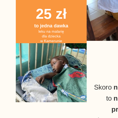
25 zł
to jedna dawka
leku na malarię
dla dziecka
w Kamerunie
Skoro
n
to
n
p