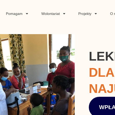
Pomagam
Wolontariat
Projekty
O 
LEK
DLA
NAJ
WPŁ