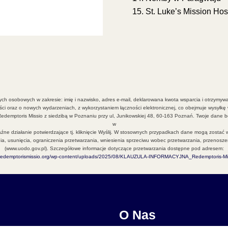
St. Luke’s Mission Hos
h osobowych w zakresie: imię i nazwisko, adres e-mail, deklarowana kwota wsparcia i otrzymywa
ci oraz o nowych wydarzeniach, z wykorzystaniem łączności elektronicznej, co obejmuje wysyłkę
demptoris Missio z siedzibą w Poznaniu przy ul, Junikowskiej 48, 60-163 Poznań. Twoje dane b
w
raźne działanie potwierdzające tj. kliknięcie Wyślij. W stosownych przypadkach dane mogą zostać
wania, usunięcia, ograniczenia przetwarzania, wniesienia sprzeciwu wobec przetwarzania, przeno
(www.uodo.gov.pl). Szczegółowe informacje dotyczące przetwarzania dostępne pod adresem:
//redemptorismissio.org/wp-content/uploads/2025/08/KLAUZULA-INFORMACYJNA_Redemptoris-Mis
O Nas