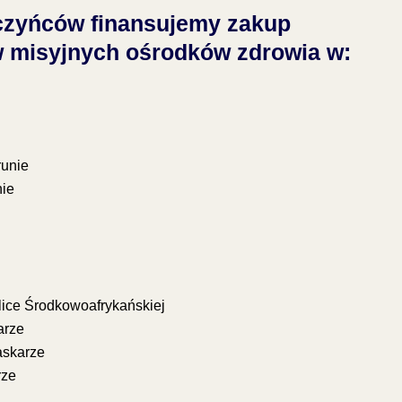
czyńców finansujemy zakup
w misyjnych ośrodków zdrowia w:
unie
ie
ce Środkowoafrykańskiej
arze
skarze
rze