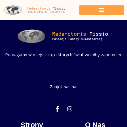
Przejdź
do
treści
Pomagamy w miejscach, o których świat wolałby zapomnieć
Znajdź nas na:
F
I
a
n
c
s
e
t
Strony
O Nas