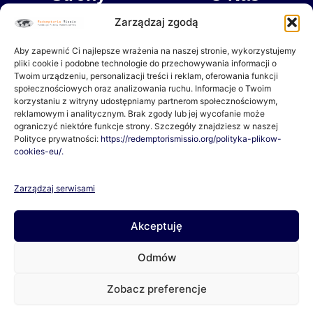
b
a
o
g
Zarządzaj zgodą
Dokumenty
Misja
o
r
k
a
Aby zapewnić Ci najlepsze wrażenia na naszej stronie, wykorzystujemy
-
m
Wpłacam
Partnerzy
pliki cookie i podobne technologie do przechowywania informacji o
f
Twoim urządzeniu, personalizacji treści i reklam, oferowania funkcji
społecznościowych oraz analizowania ruchu. Informacje o Twoim
Czasopismo “Oswoić Tropik”
korzystaniu z witryny udostępniamy partnerom społecznościowym,
reklamowym i analitycznym. Brak zgody lub jej wycofanie może
ograniczyć niektóre funkcje strony. Szczegóły znajdziesz w naszej
Polityce prywatności:
https://redemptorismissio.org/polityka-plikow-
O Nas
cookies-eu/.
Jeśli chcesz pomagać razem z Nami lub masz pytania, napisz
Zarządzaj serwisami
do Nas!
Akceptuję
Lokalizacja:
ul. Junikowska 48, 60-163 Poznań
Odmów
Telefon:
609-210-184
Zobacz preferencje
Email:
fundacja@redemptorismissio.org