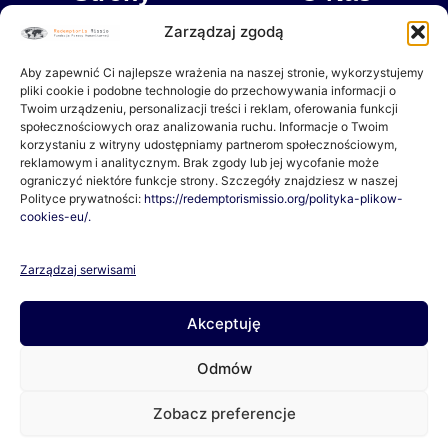
b
a
o
g
Zarządzaj zgodą
Dokumenty
Misja
o
r
k
a
Aby zapewnić Ci najlepsze wrażenia na naszej stronie, wykorzystujemy
-
m
Wpłacam
Partnerzy
pliki cookie i podobne technologie do przechowywania informacji o
f
Twoim urządzeniu, personalizacji treści i reklam, oferowania funkcji
społecznościowych oraz analizowania ruchu. Informacje o Twoim
Czasopismo “Oswoić Tropik”
korzystaniu z witryny udostępniamy partnerom społecznościowym,
reklamowym i analitycznym. Brak zgody lub jej wycofanie może
ograniczyć niektóre funkcje strony. Szczegóły znajdziesz w naszej
Polityce prywatności:
https://redemptorismissio.org/polityka-plikow-
O Nas
cookies-eu/.
Jeśli chcesz pomagać razem z Nami lub masz pytania, napisz
Zarządzaj serwisami
do Nas!
Akceptuję
Lokalizacja:
ul. Junikowska 48, 60-163 Poznań
Odmów
Telefon:
609-210-184
Zobacz preferencje
Email:
fundacja@redemptorismissio.org