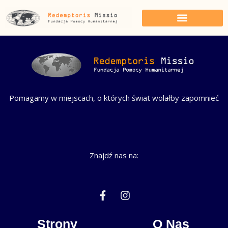
Przejdź
do
treści
Pomagamy w miejscach, o których świat wolałby zapomnieć
Znajdź nas na:
F
I
a
n
c
s
e
t
Strony
O Nas