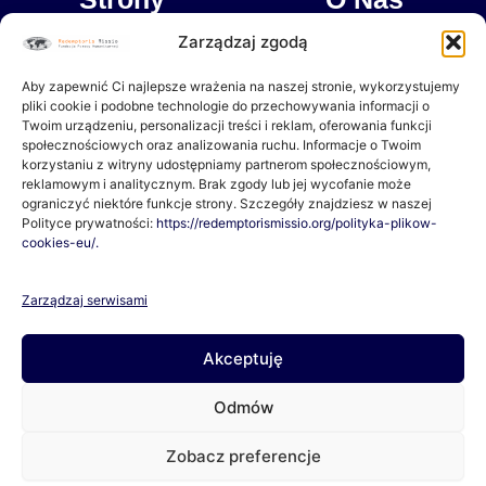
b
a
o
g
Zarządzaj zgodą
Dokumenty
Misja
o
r
k
a
Aby zapewnić Ci najlepsze wrażenia na naszej stronie, wykorzystujemy
-
m
Wpłacam
Partnerzy
pliki cookie i podobne technologie do przechowywania informacji o
f
Twoim urządzeniu, personalizacji treści i reklam, oferowania funkcji
społecznościowych oraz analizowania ruchu. Informacje o Twoim
Czasopismo “Oswoić Tropik”
korzystaniu z witryny udostępniamy partnerom społecznościowym,
reklamowym i analitycznym. Brak zgody lub jej wycofanie może
ograniczyć niektóre funkcje strony. Szczegóły znajdziesz w naszej
Polityce prywatności:
https://redemptorismissio.org/polityka-plikow-
O Nas
cookies-eu/.
Jeśli chcesz pomagać razem z Nami lub masz pytania, napisz
Zarządzaj serwisami
do Nas!
Akceptuję
Lokalizacja:
ul. Junikowska 48, 60-163 Poznań
Odmów
Telefon:
609-210-184
Zobacz preferencje
Email:
fundacja@redemptorismissio.org