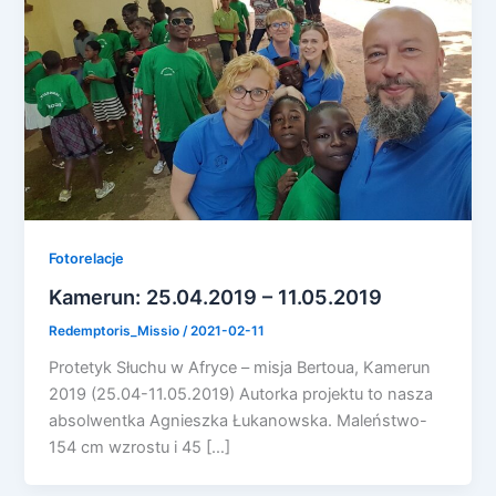
Fotorelacje
Kamerun: 25.04.2019 – 11.05.2019
Redemptoris_Missio
/
2021-02-11
Protetyk Słuchu w Afryce – misja Bertoua, Kamerun
2019 (25.04-11.05.2019) Autorka projektu to nasza
absolwentka Agnieszka Łukanowska. Maleństwo-
154 cm wzrostu i 45 […]