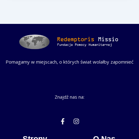
Pomagamy w miejscach, o których świat wolałby zapomnieć
Znajdź nas na:
F
I
a
n
c
s
e
t
Strony
O Nas