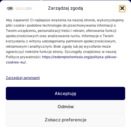
b
a
o
g
Zarządzaj zgodą
Dokumenty
Misja
o
r
k
a
Aby zapewnić Ci najlepsze wrażenia na naszej stronie, wykorzystujemy
-
m
Wpłacam
Partnerzy
pliki cookie i podobne technologie do przechowywania informacji o
f
Twoim urządzeniu, personalizacji treści i reklam, oferowania funkcji
społecznościowych oraz analizowania ruchu. Informacje o Twoim
Czasopismo “Oswoić Tropik”
korzystaniu z witryny udostępniamy partnerom społecznościowym,
reklamowym i analitycznym. Brak zgody lub jej wycofanie może
ograniczyć niektóre funkcje strony. Szczegóły znajdziesz w naszej
Polityce prywatności:
https://redemptorismissio.org/polityka-plikow-
O Nas
cookies-eu/.
Jeśli chcesz pomagać razem z Nami lub masz pytania, napisz
Zarządzaj serwisami
do Nas!
Akceptuję
Lokalizacja:
ul. Junikowska 48, 60-163 Poznań
Odmów
Telefon:
609-210-184
Zobacz preferencje
Email:
fundacja@redemptorismissio.org