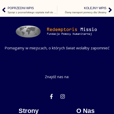
POPRZEDNI WPIS
KOLEJNY WPIS
Prev
N
Sprzęt z poznańskiego szpitala trafi do Kamerunu
Ósmy transport pomocy dla Ukrainy
Pomagamy w miejscach, o których świat wolałby zapomnieć
Znajdź nas na:
F
I
a
n
c
s
e
t
Strony
O Nas