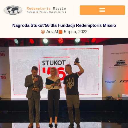
Przejdź
do
treści
Nagroda Stukot’56 dla Fundacji Redemptoris Missio
AniaM
5 lipca, 2022