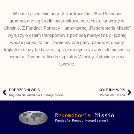
W naszej siedzibie przy ul. Junikowskiej 48 w Poznaniu
gromadzone są środki opatrunkowe na rzecz ofiar wojny w
Ukrainie. Z Fundacji Pomocy Humanitarnej „Redemptoris Missio”
wyruszyło osiem transportów z pomocą medyczną o łącznej
wadze ponad 20 ton. Zawierały one gazy, bandaże, chusty
trójkątne, stazy taktyczne, sprzęt medyczny i apteczki pierwszej
pomocy. Pomoc trafiła do szpitali w Winnicy, Żytonierzu i we
Lwowie.
POPRZEDNI WPIS
KOLEJNY WPIS
Prev
N
Nagroda Stukot’56 dla Fundacji Redemptoris Missio
Pomoc dla Libanu