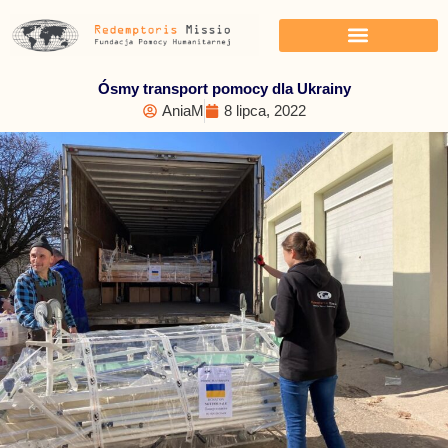
Przejdź
do
treści
Ósmy transport pomocy dla Ukrainy
AniaM
8 lipca, 2022