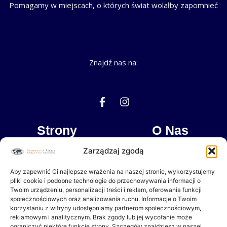
Pomagamy w miejscach, o których świat wolałby zapomnieć
Znajdź nas na:
F
I
a
n
c
s
e
t
Strony
O Nas
b
a
o
g
Zarządzaj zgodą
Dokumenty
Misja
o
r
k
a
Aby zapewnić Ci najlepsze wrażenia na naszej stronie, wykorzystujemy
-
m
Wpłacam
Partnerzy
pliki cookie i podobne technologie do przechowywania informacji o
f
Twoim urządzeniu, personalizacji treści i reklam, oferowania funkcji
społecznościowych oraz analizowania ruchu. Informacje o Twoim
Czasopismo “Oswoić Tropik”
korzystaniu z witryny udostępniamy partnerom społecznościowym,
reklamowym i analitycznym. Brak zgody lub jej wycofanie może
ograniczyć niektóre funkcje strony. Szczegóły znajdziesz w naszej