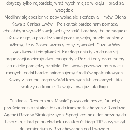
dotyczy tylko najbardziej wrażliwych miejsc w kraju – braki są
wszędzie.
Modlimy się codziennie żeby wojna się skończyła – mówi Olena
Kawa z Caritas Lwów – Polska tak bardzo nam pomaga,
chciałabym wyrazić swoją wdzięczność i zachwyt bo pomagacie
już tak długo, a przecież sami przez tą wojnę macie problemy.
Wiemy, że w Polsce wzrosły ceny żywności. Dużo w Was
życzliwości i cierpliwości. Każdego dnia tylko do naszej
organizacji docierają dwa transporty z Polski i cały czas mamy
co dzielić pomiędzy szpitale. Do Lwowa przywożą nam wielu
rannych, nadal bardzo potrzebujemy środków opatrunkowych.
Każdy z nas ma kogoś wśród krewnych lub znajomych, kto
walczy na froncie. Ta wojna trwa już tak długo.
Fundacja „Redemptoris Missio” pozyskała nosze, fartuchy,
prześcieradła szpitalne, łóżka do transportu chorych z Rządowej
Agencji Rezerw Strategicznych. Sprzęt zostanie dostarczony do
Leżajska, skąd po przeładunku na ukraińskiego TIR-a wyruszył
do seminarium w Brzuchowicach pod Lwowem.