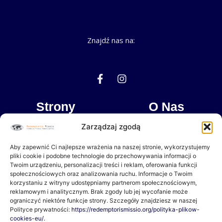
Znajdź nas na:
F
I
a
n
c
s
e
t
Strony
O Nas
b
a
o
g
Zarządzaj zgodą
Dokumenty
Misja
o
r
k
a
Aby zapewnić Ci najlepsze wrażenia na naszej stronie, wykorzystujemy
-
m
Wpłacam
Partnerzy
pliki cookie i podobne technologie do przechowywania informacji o
f
Twoim urządzeniu, personalizacji treści i reklam, oferowania funkcji
społecznościowych oraz analizowania ruchu. Informacje o Twoim
Czasopismo “Oswoić Tropik”
korzystaniu z witryny udostępniamy partnerom społecznościowym,
reklamowym i analitycznym. Brak zgody lub jej wycofanie może
ograniczyć niektóre funkcje strony. Szczegóły znajdziesz w naszej
Polityce prywatności:
https://redemptorismissio.org/polityka-plikow-
O Nas
cookies-eu/.