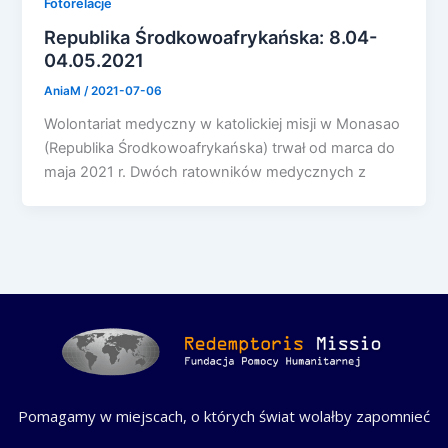
Fotorelacje
Republika Środkowoafrykańska: 8.04-
04.05.2021
AniaM
/
2021-07-06
Wolontariat medyczny w katolickiej misji w Monasao
(Republika Środkowoafrykańska) trwał od marca do
maja 2021 r. Dwóch ratowników medycznych z
Pomagamy w miejscach, o których świat wolałby zapomnieć